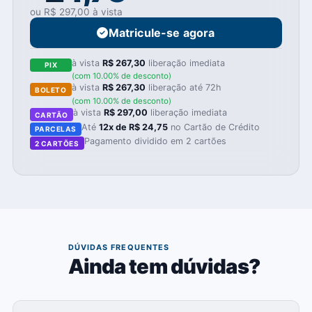
ou R$ 297,00 à vista
Matricule-se agora
à vista
R$ 267,30
liberação imediata
PIX
(com 10.00% de desconto)
à vista
R$ 267,30
liberação até 72h
BOLETO
(com 10.00% de desconto)
à vista
R$ 297,00
liberação imediata
CARTÃO
Até
12x de R$ 24,75
no Cartão de Crédito
PARCELAS
Pagamento dividido em 2 cartões
2 CARTÕES
07
DÚVIDAS FREQUENTES
Ainda tem dúvidas?