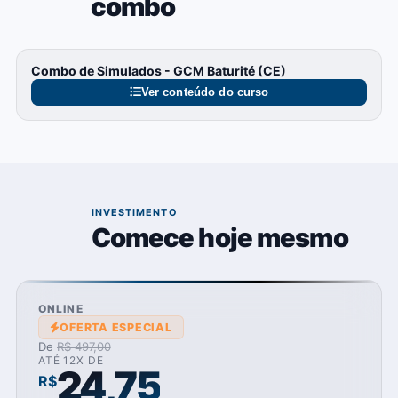
combo
Combo de Simulados - GCM Baturité (CE)
Ver conteúdo do curso
06
INVESTIMENTO
Comece hoje mesmo
ONLINE
OFERTA ESPECIAL
De
R$ 497,00
ATÉ 12X DE
24,75
R$