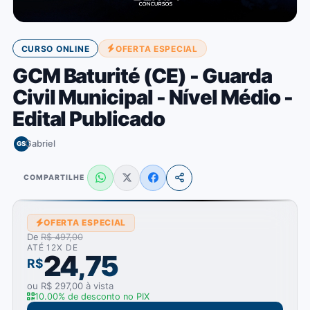
CURSO ONLINE
OFERTA ESPECIAL
GCM Baturité (CE) - Guarda
Civil Municipal - Nível Médio -
Edital Publicado
Gabriel
GS
COMPARTILHE
OFERTA ESPECIAL
De
R$ 497,00
ATÉ 12X DE
24,75
R$
ou R$ 297,00 à vista
10.00% de desconto no PIX