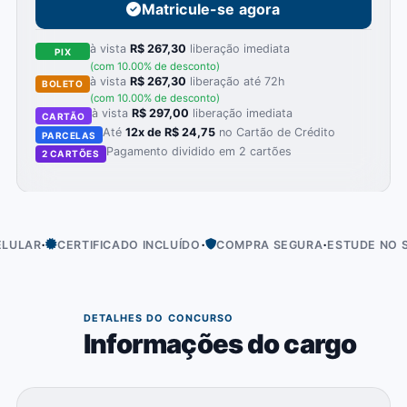
Matricule-se agora
à vista
R$ 267,30
liberação imediata
PIX
(com 10.00% de desconto)
à vista
R$ 267,30
liberação até 72h
BOLETO
(com 10.00% de desconto)
à vista
R$ 297,00
liberação imediata
CARTÃO
Até
12x de R$ 24,75
no Cartão de Crédito
PARCELAS
Pagamento dividido em 2 cartões
2 CARTÕES
·
·
·
AR
CERTIFICADO INCLUÍDO
COMPRA SEGURA
ESTUDE NO SEU 
01
DETALHES DO CONCURSO
Informações do cargo