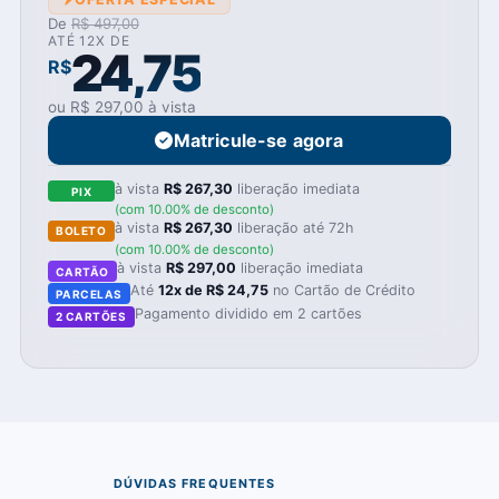
De
R$ 497,00
ATÉ 12X DE
24,75
R$
ou R$ 297,00 à vista
Matricule-se agora
à vista
R$ 267,30
liberação imediata
PIX
(com 10.00% de desconto)
à vista
R$ 267,30
liberação até 72h
BOLETO
(com 10.00% de desconto)
à vista
R$ 297,00
liberação imediata
CARTÃO
Até
12x de R$ 24,75
no Cartão de Crédito
PARCELAS
Pagamento dividido em 2 cartões
2 CARTÕES
03
DÚVIDAS FREQUENTES