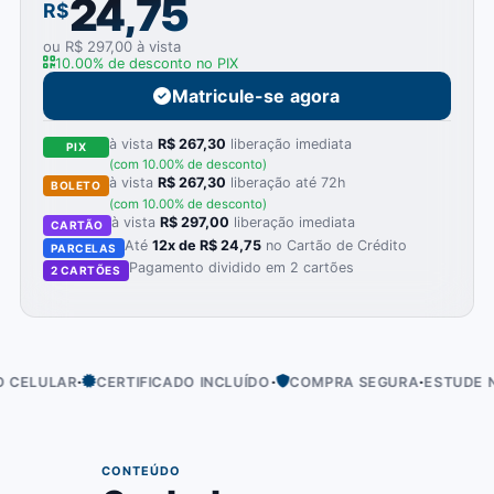
24,75
R$
ou R$ 297,00 à vista
10.00% de desconto no PIX
Matricule-se agora
à vista
R$ 267,30
liberação imediata
PIX
(com 10.00% de desconto)
à vista
R$ 267,30
liberação até 72h
BOLETO
(com 10.00% de desconto)
à vista
R$ 297,00
liberação imediata
CARTÃO
Até
12x de R$ 24,75
no Cartão de Crédito
PARCELAS
Pagamento dividido em 2 cartões
2 CARTÕES
·
·
·
ELULAR
CERTIFICADO INCLUÍDO
COMPRA SEGURA
ESTUDE NO 
01
CONTEÚDO